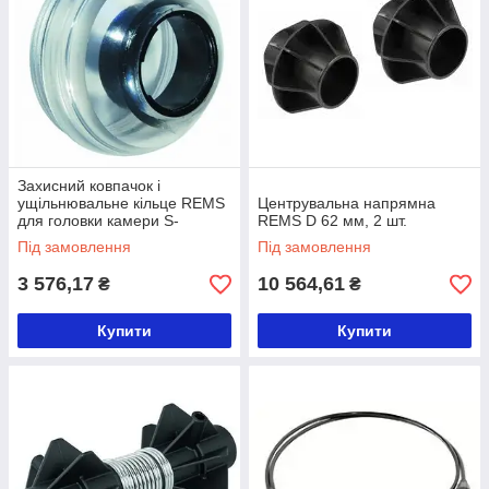
Захисний ковпачок і
ущільнювальне кільце REMS
Центрувальна напрямна
для головки камери S-
REMS D 62 мм, 2 шт.
COLOR / S-COLOR S
Під замовлення
Під замовлення
3 576,17
10 564,61
₴
₴
Купити
Купити