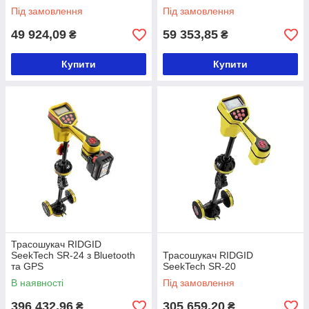
Під замовлення
Під замовлення
49 924,09
59 353,85
₴
₴
Купити
Купити
Трасошукач RIDGID
SeekTech SR-24 з Bluetooth
Трасошукач RIDGID
та GPS
SeekTech SR-20
В наявності
Під замовлення
396 432,96
305 659,20
₴
₴