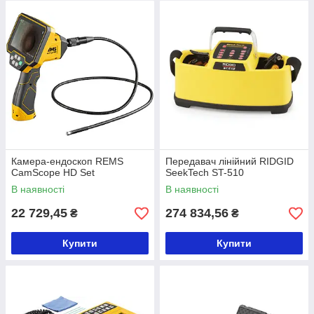
Камера-ендоскоп REMS
Передавач лінійний RIDGID
CamScope HD Set
SeekTech ST-510
В наявності
В наявності
22 729,45
274 834,56
₴
₴
Купити
Купити