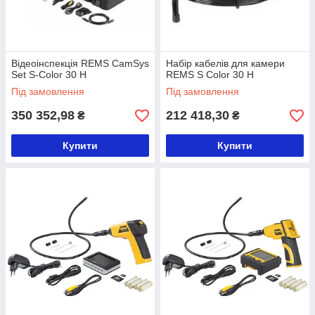
Відеоінспекція REMS CamSys
Набір кабелів для камери
Set S-Color 30 H
REMS S Color 30 H
Під замовлення
Під замовлення
350 352,98
212 418,30
₴
₴
Купити
Купити