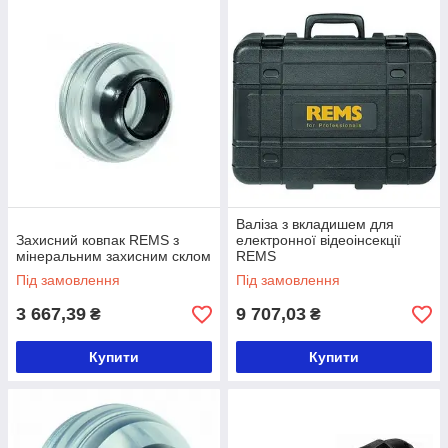
Валіза з вкладишем для
Захисний ковпак REMS з
електронної відеоінсекції
мінеральним захисним склом
REMS
Під замовлення
Під замовлення
3 667,39
9 707,03
₴
₴
Купити
Купити