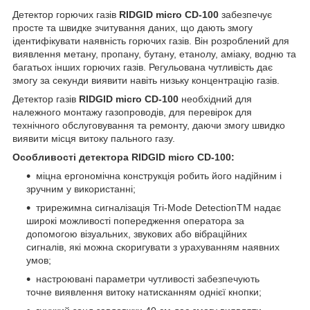
Детектор горючих газів
RIDGID micro CD-100
забезпечує
просте та швидке зчитування даних, що дають змогу
ідентифікувати наявність горючих газів. Він розроблений для
виявлення метану, пропану, бутану, етанолу, аміаку, водню та
багатьох інших горючих газів. Регульована чутливість дає
змогу за секунди виявити навіть низьку концентрацію газів.
Детектор газів
RIDGID micro CD-100
необхідний для
належного монтажу газопроводів, для перевірок для
технічного обслуговування та ремонту, даючи змогу швидко
виявити місця витоку пального газу.
Особливості детектора RIDGID micro CD-100:
міцна ергономічна конструкція робить його надійним і
зручним у використанні;
трирежимна сигналізація Tri-Mode DetectionTM надає
широкі можливості попередження оператора за
допомогою візуальних, звукових або вібраційних
сигналів, які можна скоригувати з урахуванням наявних
умов;
настроювані параметри чутливості забезпечують
точне виявлення витоку натисканням однієї кнопки;