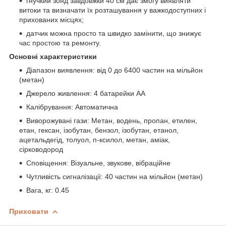
гнучкий зонд завдовжки 40 см дає змогу виявляти
витоки та визначати їх розташування у важкодоступних і
прихованих місцях;
датчик можна просто та швидко замінити, що знижує
час простою та ремонту.
Основні характеристики
Діапазон виявлення: від 0 до 6400 частин на мільйон
(метан)
Джерело живлення: 4 батарейки AA
Калібрування: Автоматична
Виворожувані гази: Метан, водень, пропан, етилен,
етан, гексан, ізобутан, бензол, ізобутан, етанол,
ацетальдегід, толуол, п-ксилол, метан, аміак,
сірководород
Сповіщення: Візуальне, звукове, вібраційне
Чутливість сигналізації: 40 частин на мільйон (метан)
Вага, кг: 0.45
Приховати