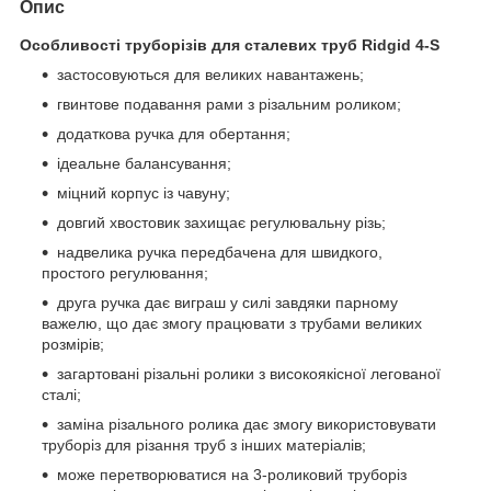
Опис
Особливості труборізів для сталевих труб Ridgid 4-S
застосовуються для великих навантажень;
гвинтове подавання рами з різальним роликом;
додаткова ручка для обертання;
ідеальне балансування;
міцний корпус із чавуну;
довгий хвостовик захищає регулювальну різь;
надвелика ручка передбачена для швидкого,
простого регулювання;
друга ручка дає виграш у силі завдяки парному
важелю, що дає змогу працювати з трубами великих
розмірів;
загартовані різальні ролики з високоякісної легованої
сталі;
заміна різального ролика дає змогу використовувати
труборіз для різання труб з інших матеріалів;
може перетворюватися на 3-роликовий труборіз