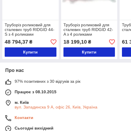
Труборіз роликовий для
Труборіз роликовий для
Труб
сталевих труб RIDGID 44-
сталевих труб RIDGID 42-
стал
S з 4 роликами
A з 4 роликами
48 794,37
18 199,10
61 
₴
₴
Купити
Купити
Про нас
97% позитивних з 30 відгуків за рік
Працює з 08.10.2015
м. Київ
вул. Западинска 9 А, офіс 26, Київ, Україна
Контакти
Сьогодні вихідний