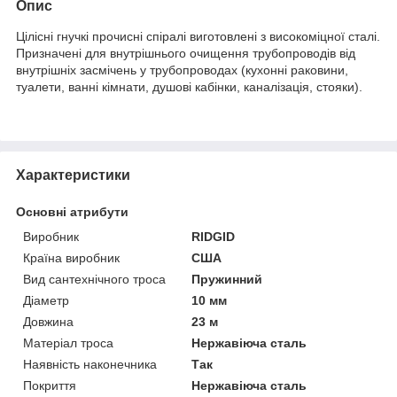
Опис
Цілісні гнучкі прочисні спіралі виготовлені з високоміцної сталі.
Призначені для внутрішнього очищення трубопроводів від
внутрішніх засмічень у трубопроводах (кухонні раковини,
туалети, ванні кімнати, душові кабінки, каналізація, стояки).
Характеристики
Основні атрибути
Виробник
RIDGID
Країна виробник
США
Вид сантехнічного троса
Пружинний
Діаметр
10 мм
Довжина
23 м
Матеріал троса
Нержавіюча сталь
Наявність наконечника
Так
Покриття
Нержавіюча сталь