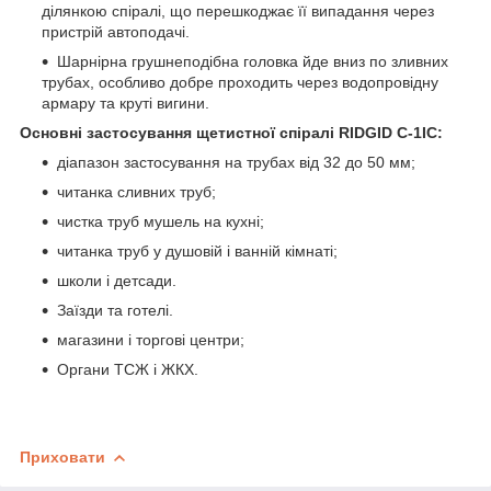
ділянкою спіралі, що перешкоджає її випадання через
пристрій автоподачі.
Шарнірна грушнеподібна головка йде вниз по зливних
трубах, особливо добре проходить через водопровідну
армару та круті вигини.
Основні застосування щетистної спіралі RIDGID C-1IC:
діапазон застосування на трубах від 32 до 50 мм;
читанка сливних труб;
чистка труб мушель на кухні;
читанка труб у душовій і ванній кімнаті;
школи і детсади.
Заїзди та готелі.
магазини і торгові центри;
Органи ТСЖ і ЖКХ.
Приховати