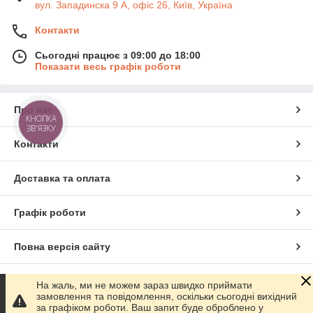
вул. Западинска 9 А, офіс 26, Київ, Україна
Контакти
Сьогодні працює з 09:00 до 18:00
Показати весь графік роботи
Про нас
КНОПКА
ЗВ'ЯЗКУ
Контакти
Доставка та оплата
Графік роботи
Повна версія сайту
Сайт створено на маркетплейсі
Prom.ua
На жаль, ми не можем зараз швидко приймати
замовлення та повідомлення, оскільки сьогодні вихідний
за графіком роботи. Ваш запит буде оброблено у