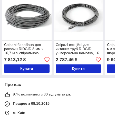
Спіралі барабана для
Спіралі секційні для
Спір
раковин RIDGID 8 мм x
читання труб RIDGID
мм x
10,7 м зі спіральною
універсальна намотка, 16
шарн
шарнірною насадкою C-
мм x 2,3 м C-8
7 813,12
2 787,46
9 6
₴
₴
23IC
Купити
Купити
Про нас
97% позитивних з 30 відгуків за рік
Працює з 08.10.2015
м. Київ