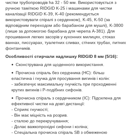
чистки трубопроводів ha 32 - 50 мм. Використовується з
ручною таміткою RIDGID K-25 і машинами для чистки
каналізації RIDGID K-39, K-40 (рекомендується
використовувати спіралі з серденком), K-45, K-50 (за
відповідним переходом або барабаном для мушлі), K-3800
(лише за допомогою барабана для черепа A-381). Для
прошивання легких засорів у кухонних милицях, стоках
ваннах, писсуарах, туалетних сливах, стічних трубах, питних
фонтанчиків.
Особливості стирчали надлишку RIDGID 8 мм (5/16):
Сконструвана для щоденного використання.
Прочисна спіраль без сердчника (HC): більш
еластична і гнучка для просування вигинів і колін:
- забезпечує максимальну гнучкість при проходженні
крутих вигинів і P-подібних сифонів.
Прочисна спіраль з сердечником (IC): Підсилена для
ефективної чистки на довгі дистанції:
- Сприяє гнучкості;
- Він має міцність на розрив.
- сталою до перекручування;
- Долає важкопрохідні сифони і коліна;
- Спеціальна прочисна спіраль SB з обмеженою