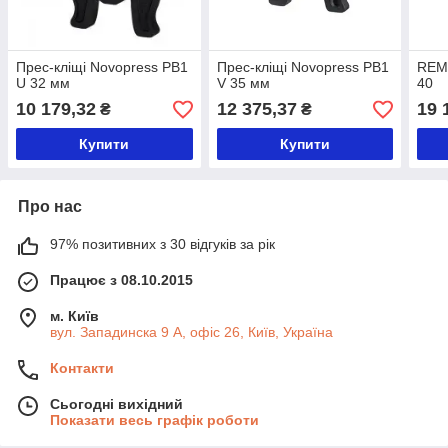
Прес-кліщі Novopress PB1
Прес-кліщі Novopress PB1
REMS
U 32 мм
V 35 мм
40
10 179,32
12 375,37
19 
₴
₴
Купити
Купити
Про нас
97% позитивних з 30 відгуків за рік
Працює з 08.10.2015
м. Київ
вул. Западинска 9 А, офіс 26, Київ, Україна
Контакти
Сьогодні вихідний
Показати весь графік роботи