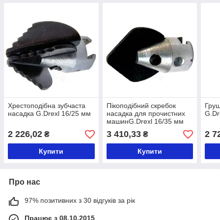
Хрестоподібна зубчаста
Пікоподібний скребок
Груш
насадка G.Drexl 16/25 мм
насадка для прочистних
G.Dr
машинG.Drexl 16/35 мм
2 226,02
3 410,33
2 7
₴
₴
Купити
Купити
Про нас
97% позитивних з 30 відгуків за рік
Працює з 08.10.2015