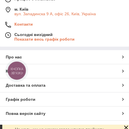
м. Київ
вул. Западинска 9 А, офіс 26, Київ, Україна
Контакти
Сьогодні вихідний
Показати весь графік роботи
Про нас
КНОПКА
Контакти
ЗВ'ЯЗКУ
Доставка та оплата
Графік роботи
Повна версія сайту
Сайт створено на маркетплейсі
Prom.ua