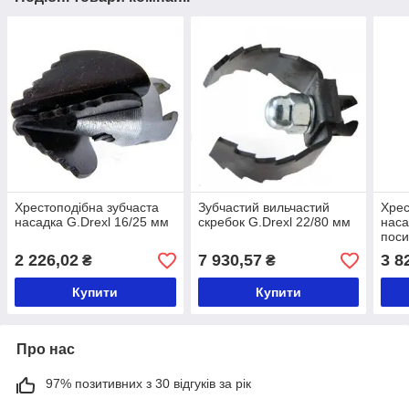
Хрестоподібна зубчаста
Зубчастий вильчастий
Хрес
насадка G.Drexl 16/25 мм
скребок G.Drexl 22/80 мм
наса
пос
2 226,02
7 930,57
3 8
₴
₴
Купити
Купити
Про нас
97% позитивних з 30 відгуків за рік