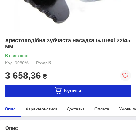
Хрестоподібна зубчаста насадка G.Drexl 22/45
мм
В наявності
Код: 9080/A
Роздріб
3 658,36
₴
Купити
Опис
Характеристики
Доставка
Оплата
Умови п
Опис