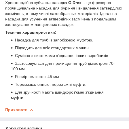
Хрестоподібна зубчаста насадка
G.Drexl
- це фрезерна
прочищувальна насадка для буріння і видалення затверділих
засмічень, в тому числі лакообразных матеріалів. Ідеальна
насадка для усунення затверділих засмічень з подальшим
застосуванням ланцюгових насадок.
Технічні характеристики:
Насадка для труб із запобіжною муфтою.
Підходить для всіх стандартних машин.
Сумісна з системами з'єднання інших виробників.
Застосовується для прочищення труб діаметром 70-
100 мм
Розмір пелюсток 45 мм.
Термозакаленные, нероз'ємні муфти.
Для зручності мають швидкороз'ємні з'єднання
муфти.
Приховати
Характеристики