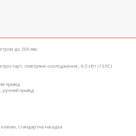
етром до 200 мм.
тростарт, повітряне охолодження., 9,5 кВт (13ЛС)
ний привід
і, ручний привід
 клапан, стандартна насадка