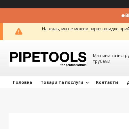
🔥
На жаль, ми не можем зараз швидко прийм
Машини та інстр
трубами
Головна
Товари та послуги
Контакти