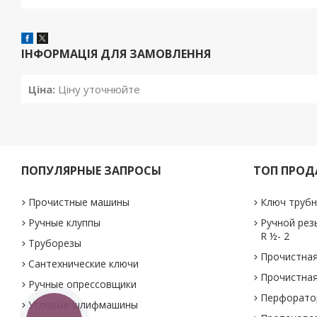
ІНФОРМАЦІЯ ДЛЯ ЗАМОВЛЕННЯ
Ціна:
Ціну уточнюйте
ПОПУЛЯРНЫЕ ЗАПРОСЫ
ТОП ПРО
Прочистные машины
Ключ трубн
Ручные клуппы
Ручной рез
R ½- 2
Труборезы
Прочистная
Сантехнические ключи
Прочистная
Ручные опрессовщики
Перфоратор
Угловые шлифмашины