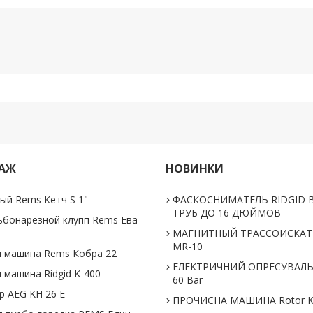
ДАЖ
НОВИНКИ
ый Rems Кетч S 1"
ФАСКОСНИМАТЕЛЬ RIDGID В
ТРУБ ДО 16 ДЮЙМОВ
ьбонарезной клупп Rems Ева
МАГНИТНЫЙ ТРАССОИСКАТЕ
MR-10
 машина Rems Кобра 22
ЕЛЕКТРИЧНИЙ ОПРЕСУВАЛ
 машина Ridgid K-400
60 Bar
 AEG KH 26 E
ПРОЧИСНА МАШИНА Rotor K