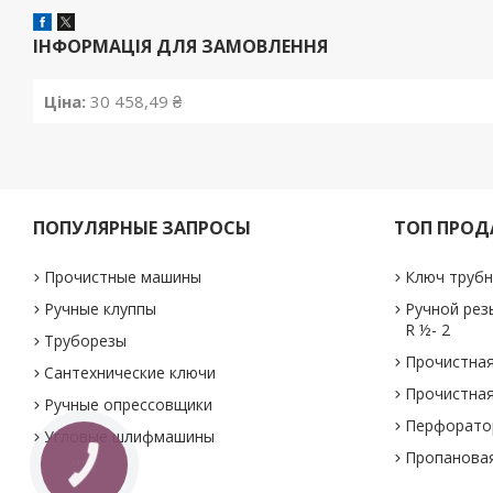
ІНФОРМАЦІЯ ДЛЯ ЗАМОВЛЕННЯ
Ціна:
30 458,49 ₴
ПОПУЛЯРНЫЕ ЗАПРОСЫ
ТОП ПРО
Прочистные машины
Ключ трубн
Ручные клуппы
Ручной рез
R ½- 2
Труборезы
Прочистная
Сантехнические ключи
Прочистная
Ручные опрессовщики
Перфоратор
Угловые шлифмашины
Пропановая
КНОПКА
ЗВ'ЯЗКУ