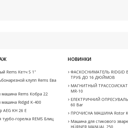
ДАЖ
НОВИНКИ
ый Rems Кетч S 1"
ФАСКОСНИМАТЕЛЬ RIDGID В
ТРУБ ДО 16 ДЮЙМОВ
ьбонарезной клупп Rems Ева
МАГНИТНЫЙ ТРАССОИСКАТЕ
MR-10
 машина Rems Кобра 22
ЕЛЕКТРИЧНИЙ ОПРЕСУВАЛ
 машина Ridgid K-400
60 Bar
 AEG KH 26 E
ПРОЧИСНА МАШИНА Rotor K
 турбо-горелка REMS Блиц
Машина для стикового звар
HÜRNER MANUAL 250