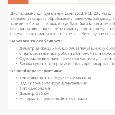
Диск алмазно-шліфувальний Eibenstock PCD 235 мм для E
забезпечує широку оброблювану поверхню завдяки діаме
такими як бетон і стяжка, що робить його ідеальним 
виконання алмазної частини гарантує якісне шліфування
шліфувальною машиною EBS 235.1, забезпечуючи високу 
Переваги та особливості:
Діаметр диска 235 мм, що забезпечує широку об
Спеціалізований для роботи з бетоном і стяжкою, 
Однорядне виконання алмазної частини для якісно
Висока сумісність і продуктивність при використа
Основні характеристики:
Тип обладнання: шліфувальна машина
Вид інструмента: круг шліфувальний
Тип: однорядний
Діаметр: 235 мм
Матеріал шліфування: бетон, стяжка