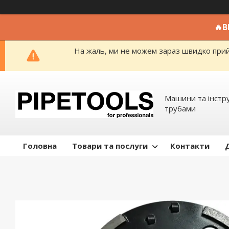
🔥
На жаль, ми не можем зараз швидко прийм
Машини та інстр
трубами
Головна
Товари та послуги
Контакти