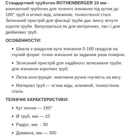
Стандартний трубогин ROTHENBERGER 10 мм
-
компактний трубогин для точного згинання під кутом до
180° труб із м'якої міді, алюмінію, тонкостінної сталі.
Затискний пристрій для фіксації труби дає змогу зігнути
короткі труби. Випускається як для метричних, так і і для
дюймових труб.
ОСОБЕННОСТИ:
Шкала з градусом кута згинання 0-180 градусів на
гнучкій формі: точне згинання за заданим раза помірне.
Затискний пристрій для надійного затискання труби:
для згинання коротких труб.
Легка конструкція: невтомна ручна гнучкість на вагу.
Матеріал труб — м'яка мідь, алюміній, тонкостінна
сталь.
ТЕХНІЧНІ ХАРАКТЕРИСТИКИ:
Кут згинки — 180°
Ø труб, мм — 10
Радіус, мм - 30
Довжина, мм — 390