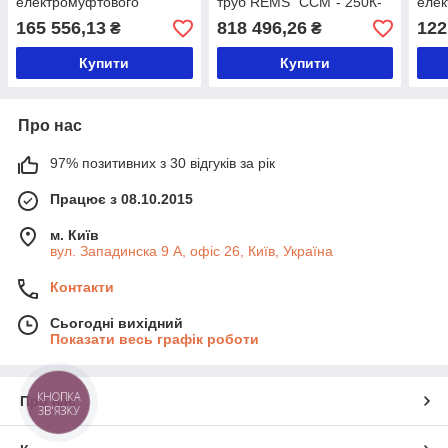
електромуфтового
труб REMS "ССМ"- 250К-
елек
зварювання труб Ø16-
EE-Сет 75-90-110-125-
звар
165 556,13
818 496,26
122
₴
₴
1200 мм з
160-200-250 мм
мм 
протоколюванням
Купити
Купити
Про нас
97% позитивних з 30 відгуків за рік
Працює з 08.10.2015
м. Київ
вул. Западинска 9 А, офіс 26, Київ, Україна
Контакти
Сьогодні вихідний
Показати весь графік роботи
КНОПКА
Про нас
ЗВ'ЯЗКУ