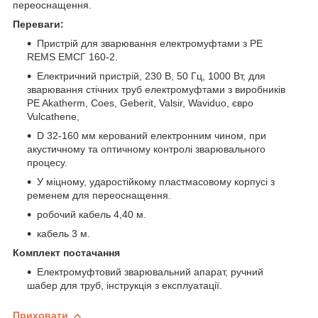
переоснащення.
Переваги:
Пристрій для зварювання електромуфтами з PE
REMS ЕМСГ 160-2.
Електричний пристрій, 230 В, 50 Гц, 1000 Вт, для
зварювання стічних труб електромуфтами з виробників
PE Akatherm, Coes, Geberit, Valsir, Waviduo, євро
Vulcathene,
D 32-160 мм керований електронним чином, при
акустичному та оптичному контролі зварювального
процесу.
У міцному, ударостійкому пластмасовому корпусі з
ременем для переоснащення.
робочий кабель 4,40 м.
кабель 3 м.
Комплект постачання
Електромуфтовий зварювальний апарат, ручний
шабер для труб, інструкція з експлуатації.
Приховати