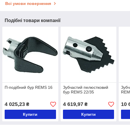
Всі умови повернення
Подібні товари компанії
П-подібний бур REMS 16
Зубчастий пелюстковий
Зубч
бур REMS 22/35
REM
4 025,23
4 619,97
10 
₴
₴
Купити
Купити