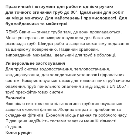
Практичний інструмент для роботи однією рукою
для точного згинання труб до 90°. Ідеальний для робіт
на місце монтажу. Для майстерень і промисловості. Для
будмайданчика та майстерні.
REMS Свинг — згинає труби там, де вони прокладаються.
Може універсально використовуватися для багатьох
різновидів труб. Швидка робота завдяки механізму подавання
та швидкому поверненню. Надійний храповий,
виправданий механізм. Ідеальний для труб в оболонці.
Універсальне застосування
Для труб систем водопостачання, теплопостачання,
кондиціонування, для холодильних установок і гідравлічних
систем. Використовується також для тонкостінних труб систем
опалення, труб панельного опалення з міді згідно з EN 1057 і
труб прес-фітингових систем.
Економія
Вже після виготовлення кількох згинів трубогин окупається
завдяки економії фітингів. Жодних витрат зі придбання та
складання фітингів. Економія місць паяння та робочого часу.
Підвищена надійність системи завдяки меншій кількості
з'єднань.
Конструкція