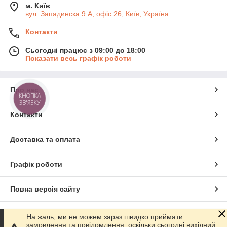
м. Київ
вул. Западинска 9 А, офіс 26, Київ, Україна
Контакти
Сьогодні працює з 09:00 до 18:00
Показати весь графік роботи
Про нас
КНОПКА
ЗВ'ЯЗКУ
Контакти
Доставка та оплата
Графік роботи
Повна версія сайту
Сайт створено на маркетплейсі
Prom.ua
На жаль, ми не можем зараз швидко приймати
замовлення та повідомлення, оскільки сьогодні вихідний