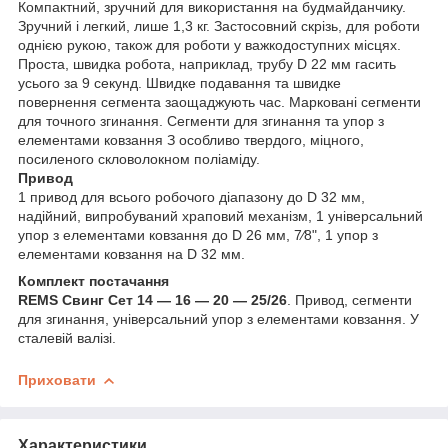
Компактний, зручний для використання на будмайданчику.
Зручний і легкий, лише 1,3 кг. Застосовний скрізь, для роботи
однією рукою, також для роботи у важкодоступних місцях.
Проста, швидка робота, наприклад, трубу D 22 мм гасить
усього за 9 секунд. Швидке подавання та швидке
повернення сегмента заощаджують час. Марковані сегменти
для точного згинання. Сегменти для згинання та упор з
елементами ковзання З особливо твердого, міцного,
посиленого скловолокном поліаміду.
Привод
1 привод для всього робочого діапазону до D 32 мм,
надійний, випробуваний храповий механізм, 1 універсальний
упор з елементами ковзання до D 26 мм, 7⁄8", 1 упор з
елементами ковзання на D 32 мм.
Комплект постачання
REMS Свинг Сет 14 — 16 — 20 — 25/26
. Привод, сегменти
для згинання, універсальний упор з елементами ковзання. У
сталевій валізі.
Приховати
Характеристики