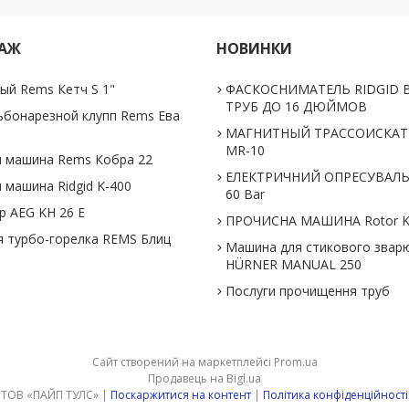
ДАЖ
НОВИНКИ
ый Rems Кетч S 1"
ФАСКОСНИМАТЕЛЬ RIDGID В
ТРУБ ДО 16 ДЮЙМОВ
ьбонарезной клупп Rems Ева
МАГНИТНЫЙ ТРАССОИСКАТЕ
MR-10
 машина Rems Кобра 22
ЕЛЕКТРИЧНИЙ ОПРЕСУВАЛ
 машина Ridgid K-400
60 Bar
 AEG KH 26 E
ПРОЧИСНА МАШИНА Rotor K
 турбо-горелка REMS Блиц
Машина для стикового звар
HÜRNER MANUAL 250
Послуги прочищення труб
Сайт створений на маркетплейсі
Prom.ua
Продавець на Bigl.ua
ТОВ «ПАЙП ТУЛС» |
Поскаржитися на контент
|
Політика конфіденційності