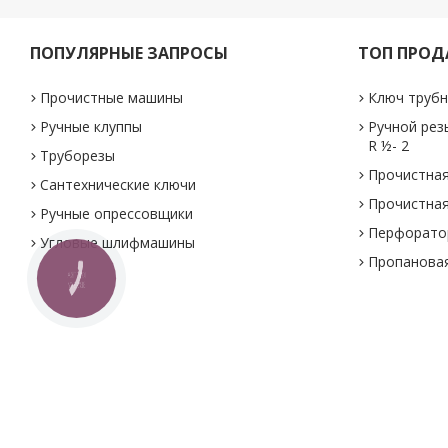
ПОПУЛЯРНЫЕ ЗАПРОСЫ
ТОП ПРО
Прочистные машины
Ключ трубн
Ручные клуппы
Ручной рез
R ½- 2
Труборезы
Прочистная
Сантехнические ключи
Прочистная
Ручные опрессовщики
Перфоратор
Угловые шлифмашины
Пропановая
КНОПКА
ЗВ'ЯЗКУ