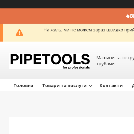
🔥
На жаль, ми не можем зараз швидко прийм
Машини та інстр
трубами
Головна
Товари та послуги
Контакти