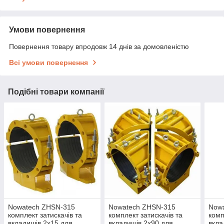
Умови повернення
Повернення товару впродовж 14 днів за домовленістю
Всі умови повернення
Подібні товари компанії
Nowatech ZHSN-315
Nowatech ZHSN-315
Now
комплект затискачів та
комплект затискачів та
комп
вкладишів 2x15 для
вкладишів 2x90 для
вкла