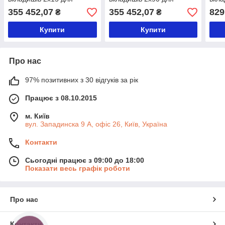
виготовлення відводів ДН
виготовлення хрестовин
+1x2
355 452,07
355 452,07
829
₴
₴
90-315 мм кут 0-45°
ДН 90-315 мм набір для
трій
зварювання трійників
Купити
Купити
Про нас
97% позитивних з 30 відгуків за рік
Працює з 08.10.2015
м. Київ
вул. Западинска 9 А, офіс 26, Київ, Україна
Контакти
Сьогодні працює з 09:00 до 18:00
Показати весь графік роботи
Про нас
Контакти