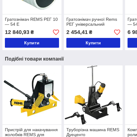
Гратознімач REMS РЕГ 10
Гратознімач ручної Rems
Грат
— 54 E
РЕГ універсальний
— 5
12 840,93
2 454,41
6 9
₴
₴
Купити
Купити
Подібні товари компанії
Пристрій для накачування
Труборізна машина REMS
Ком
жолобків REMS для
Дуеценто
роли