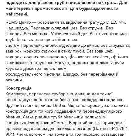
підходить для різання труб і видалення с них грата. Для
майстерень і промисловості. Для будмайданчика та
майстерні.
REMS Центо — розрізання та видалення грату до D 115 мм.
Надшвидка. Перпендикулярный рез. Без стружки. Без
задирок. Без мастила. Універсальний для багатьох різновидів
труб. Ідеальна для прес-фітингових
систем Перпендикулярно, відповідно до вимог. Без стружки та
задирок, жодного стружки в стику труби. Без зовнішніх
задирок, жодних пошкоджень ущільнювальних кілець фітинга
задирками та стружкою. Насухо, жодних пошкоджень труби
круглого діаметра під впливом
охолоджувального мастила. Швидко, без перегрівання й
окалини.
Конструкція
Компактна, переносна труборізна машина для точної
перпендикулярної різання без зовнішніх задирок і задирок.
Зручний і легкий, лише 16,8 кг. Міцна неперекачувальна лита
конструкція для точного подавання та перпендикулярного
різання. Легке різання труби різальним роликом зі
спеціальної загартованої сталі. Відрізний диск із приводом і
прямим подаванням для швидкого різання (Патент EP 1 782
904). Легка ергономічна зручна та трапецоїдно розташовані