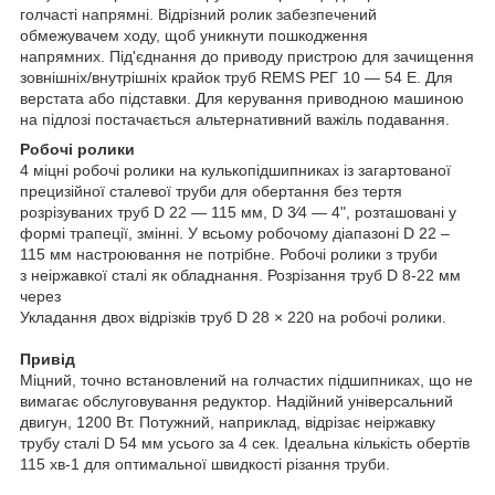
голчасті напрямні. Відрізний ролик забезпечений
обмежувачем ходу, щоб уникнути пошкодження
напрямних. Під'єднання до приводу пристрою для зачищення
зовнішніх/внутрішніх крайок труб REMS РЕГ 10 — 54 E. Для
верстата або підставки. Для керування приводною машиною
на підлозі постачається альтернативний важіль подавання.
Робочі ролики
4 міцні робочі ролики на кулькопідшипниках із загартованої
прецизійної сталевої труби для обертання без тертя
розрізуваних труб D 22 — 115 мм, D 3⁄4 — 4", розташовані у
формі трапеції, змінні. У всьому робочому діапазоні D 22 –
115 мм настроювання не потрібне. Робочі ролики з труби
з неіржавкої сталі як обладнання. Розрізання труб D 8-22 мм
через
Укладання двох відрізків труб D 28 × 220 на робочі ролики.
Привід
Міцний, точно встановлений на голчастих підшипниках, що не
вимагає обслуговування редуктор. Надійний універсальний
двигун, 1200 Вт. Потужний, наприклад, відрізає неіржавку
трубу сталі D 54 мм усього за 4 сек. Ідеальна кількість обертів
115 хв-1 для оптимальної швидкості різання труби.