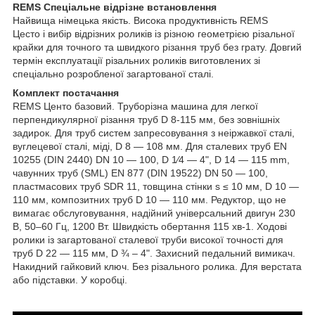
REMS Спеціальне відрізне встановлення
Найвища німецька якість. Висока продуктивність REMS
Цесто і вибір відрізних роликів із різною геометрією різальної
крайки для точного та швидкого різання труб без грату. Довгий
термін експлуатації різальних роликів виготовлених зі
спеціально розробленої загартованої сталі.
Комплект постачання
REMS Центо базовий. Труборізна машина для легкої
перпендикулярної різання труб D 8-115 мм, без зовнішніх
задирок. Для труб систем запресовування з неіржавкої сталі,
вуглецевої сталі, міді, D 8 — 108 мм. Для сталевих труб EN
10255 (DIN 2440) DN 10 — 100, D 1⁄4 — 4", D 14 — 115 mm,
чавунних труб (SML) EN 877 (DIN 19522) DN 50 — 100,
пластмасових труб SDR 11, товщина стінки s ≤ 10 мм, D 10 —
110 мм, композитних труб D 10 — 110 мм. Редуктор, що не
вимагає обслуговування, надійний універсальний двигун 230
В, 50–60 Гц, 1200 Вт. Швидкість обертання 115 хв-1. Ходові
ролики із загартованої сталевої труби високої точності для
труб D 22 — 115 мм, D ¾ – 4". Захисний педальний вимикач.
Накидний гайковий ключ. Без різального ролика. Для верстата
або підставки. У коробці.