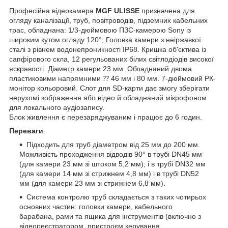
Професійна відеокамера
MGF ULISSE
призначена для
огляду каналізації, труб, повітроводів, підземних кабельних
трас, обладнана: 1/3-дюймовою ПЗС-камерою Sony із
широким кутом огляду 120°; Головка камери з неіржавкої
сталі з рівнем водонепроникності IP68. Кришка об'єктива із
сапфірового скла, 12 регульованих білих світлодіодів високої
яскравості. Діаметр камери 23 мм. Обладнаний двома
пластиковими напрямними ⁇ 46 мм і 80 мм. 7-дюймовий РК-
монітор кольоровий. Слот для SD-карти дає змогу зберігати
нерухомі зображення або відео й обладнаний мікрофоном
для локального аудіозапису.
Блок живлення є перезаряджуваним і працює до 6 годин.
Переваги
:
Підходить для труб діаметром від 25 мм до 200 мм.
Можливість проходження відводів 90° в трубі DN45 мм
(для камери 23 мм зі штоком 5,2 мм); і в трубі DN32 мм
(для камери 14 мм зі стрижнем 4,8 мм) і в трубі DN52
мм (для камери 23 мм зі стрижнем 6,8 мм).
Система контролю труб складається з таких чотирьох
основних частин: головки камери, кабельного
барабана, рами та ящика для інструментів (включно з
відеореєстратором, пристроєм керування,