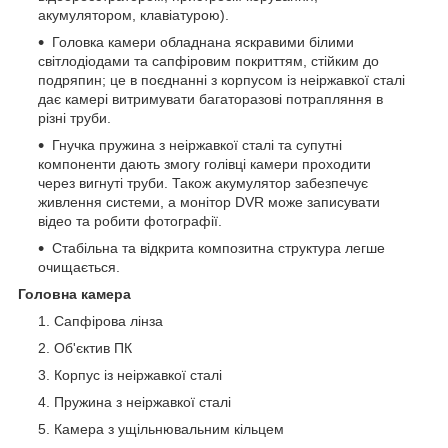
акумулятором, клавіатурою).
Головка камери обладнана яскравими білими
світлодіодами та сапфіровим покриттям, стійким до
подряпин; це в поєднанні з корпусом із неіржавкої сталі
дає камері витримувати багаторазові потрапляння в
різні труби.
Гнучка пружина з неіржавкої сталі та супутні
компоненти дають змогу голівці камери проходити
через вигнуті труби. Також акумулятор забезпечує
живлення системи, а монітор DVR може записувати
відео та робити фотографії.
Стабільна та відкрита композитна структура легше
очищається.
Головна камера
Сапфірова лінза
Об'єктив ПК
Корпус із неіржавкої сталі
Пружина з неіржавкої сталі
Камера з ущільнювальним кільцем