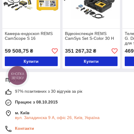
Камера-ендоскоп REMS
Відеоінспекція REMS
Теле
CamScope S 16
CamSys Set S-Color 30 H
G. D
для 
59 508,75
351 267,32
469
₴
₴
Купити
Купити
КНОПКА
ЗВ'ЯЗКУ
Про нас
97% позитивних з 30 відгуків за рік
Працює з 08.10.2015
м. Київ
вул. Западинска 9 А, офіс 26, Київ, Україна
Контакти