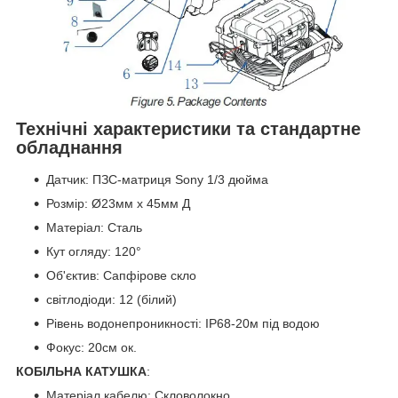
Технічні характеристики та стандартне
обладнання
Датчик: ПЗС-матриця Sony 1/3 дюйма
Розмір: Ø23мм x 45мм Д
Матеріал: Сталь
Кут огляду: 120°
Об'єктив: Сапфірове скло
світлодіоди: 12 (білий)
Рівень водонепроникності: IP68-20м під водою
Фокус: 20см ок.
КОБІЛЬНА КАТУШКА
:
Матеріал кабелю: Скловолокно