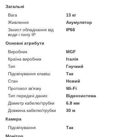
Загальні
Вага
13 кг
Живлення
Акумулятор
Захист обладнання від
IP68
води і пилу IP
Основні атрибути
Виробник
MGF
Країна виробник
Італія
Тип
Гнучкий
Підсвічування клавіш
Так
Стан
Новий
Протокол зв'язку
Wi-Fi
Тип передачі даних
Відеосистема
Діаметр кабелю/трубки
6.8 мм
Довжина кабелю/трубки
30 м
Камера
Підсвічування
Так
Монітор