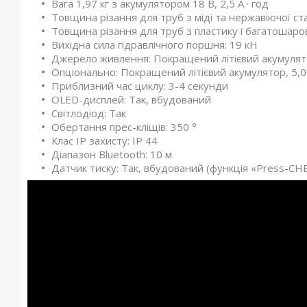
Вага 1,97 кг з акумулятором 18 В, 2,5 А · год
Товщина різання для труб з міді та нержавіючої ста
Товщина різання для труб з пластику і багатошаро
Вихідна сила гідравлічного поршня: 19 кН
Джерело живлення: Покращений літієвий акумулятор,
Опціонально: Покращений літієвий акумулятор, 5,0 А
Приблизний час циклу: 3-4 секунди
OLED-дисплей: Так, вбудований
Світлодіод: Так
Обертання прес-кліщів: 350 °
Клас IP захисту: IP 44
Діапазон Bluetooth: 10 м
Датчик тиску: Так, вбудований (функція «Press-CHE