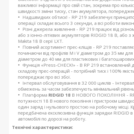
важливої ​​інформації про свій стан, зокрема про кільк
швидкості зміни тиску, стан акумулятора, попереджен
Надшвидких обтиск! - RP 219 забезпечує принципов
операції складає всього 3 секунди, а всі роботи вико
Різні джерела живлення - RP 219 працює від різ
або з іонно-літієвих акумуляторів RIDGID 18 В, або з
Makita 18 В серії LXT.
Повний асортимент прес-кліщів - RP 219 поставляєт
починаючи від профілів M і V діаметром до 35 мм для 
діаметром до 40 мм для пластикових і багатошарових
Функція «Press-CHECK!» - В RP 219 встановлений д
складову прес-операцій - потрібний тиск і 100% якіст
попереджає про всі збої.
Інтервал обслуговування в 32 000 циклів - Інтервал
обмежень за часом забезпечують мінімальний рівень
Платформа
RIDGID 18
В НОВОГО ПОКОЛІННЯ - RP 2
потужності 18 В нового покоління і пристроєм швидко
один заряд і нульового простою на робочому місці. К
передбачена ексклюзивна функція зарядки RIDGID в 
автомобілі по дорозі на роботу.
Технічні характеристики: