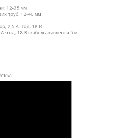
лі: 12-35 мм
вих труб: 12-40 мм
 2,5 А · год, 18 В
 · год, 18 В і кабель живлення 5 м
CK!»)