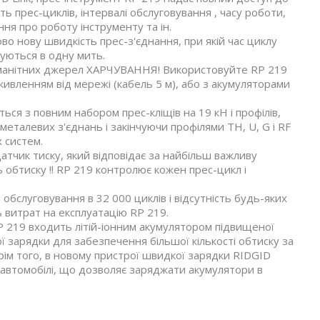
ість прес-циклів, інтервалі обслуговування , часу роботи,
ня про роботу інструменту та ін.
о нову швидкість прес-з'єднання, при якій час циклу
нуються в одну мить.
номанітних джерел ХАРЧУВАННЯ! Використовуйте RP 219
 живленням від мережі (кабель 5 м), або з акумуляторами
ься з повним набором прес-кліщів на 19 кН і профілів,
металевих з'єднань і закінчуючи профілями TH, U, G і RF
 систем.
атчик тиску, який відповідає за найбільш важливу
ь обтиску !! RP 219 контролює кожен прес-цикл і
 обслуговування в 32 000 циклів і відсутність будь-яких
 витрат на експлуатацію RP 219.
19 входить літій-іонним акумулятором підвищеної
ї зарядки для забезпечення більшої кількості обтиску за
рім того, в новому пристрої швидкої зарядки RIDGID
автомобілі, що дозволяє заряджати акумулятори в