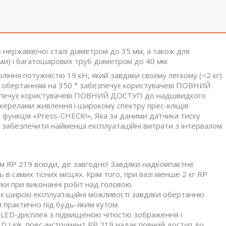
з нержавіючої сталі діаметром до 35 мм, а також для
ми) і багатошарових труб діаметром до 40 мм.
ління потужністю 19 кН, який завдяки своєму легкому (<2 кг)
в з обертанням на 350 ° забезпечує користувачеві ПОВНИЙ
безпечує користувачеві ПОВНИЙ ДОСТУП до надшвидкого
 джерелами живлення і широкому спектру прес-кліщів
 функція «Press-CHECK!», Яка за даними датчика тиску
 забезпечити найменші експлуатаційні витрати з інтервалом
ом RP 219 всюди, де завгодно! Завдяки надкомпактне
в самих тісних місцях. Крім того, при вазі менше 2 кг RP
уки при виконанні робіт над головою.
ує широкі експлуатаційні можливості завдяки обертанню
и практично під будь-яким кутом.
OLED-дисплея з підвищеною чіткістю зображення і
D Link, прес-інструмент RP 219 надає повний доступ до