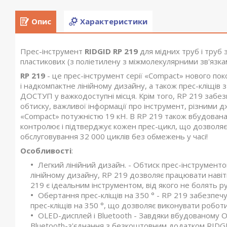
Опис
Характеристики
Прес-інструмент
RIDGID RP 219
для мідних труб і труб 
пластикових (з поліетилену з міжмолекулярними зв'язка
RP 219
- це прес-інструмент серії «Compact» нового поко
і надкомпактне лінійному дизайну, а також прес-кліщі
ДОСТУП у важкодоступні місця. Крім того, RP 219 за
обтиску, важливої ​​інформації про інструмент, різними
«Compact» потужністю 19 кН. В RP 219 також вбудована
контролює і підтверджує кожен прес-цикл, що дозволяє
обслуговування 32 000 циклів без обмежень у часі!
Особливості
:
Легкий лінійний дизайн. - Обтиск прес-інструмент
лінійному дизайну, RP 219 дозволяє працювати навіть 
219 є ідеальним інструментом, від якого не болять р
Обертання прес-кліщів на 350 ° - RP 219 забезпеч
прес-кліщів на 350 °, що дозволяє виконувати робот
OLED-дисплей і Bluetooth - Завдяки вбудованому 
Bluetooth-з'єднання з безкоштовним додатком RIDGI