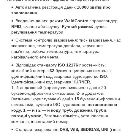
Автоматична реєстрація даних
10000 звітів про
зварювання
Введення даних:
режим We
ldControl
:
транспондер
RFID
, сканер або вручну;
Ручний режим:
ручне
регулювання температури
Система контролю зварювання: тиск зварювання, час
зварювання, температура довкілля, керування
пам'яттю, робоча температура, температура
нагрівального елемента
Відповідає стандарту
ISO 12176
простежність:
комісійний номер з
32
буквено-цифрових символів,
ідентифікаційний код зварника відповідно до
ISO
,
ідентифікаційний код зварника
HÜRNER
,
1- й додатковий (користувач-визначені) дані з 20
буквено-цифровими символами, 2- е додаткові
(визначені користувачем) дані з
15
буквено-цифровими
символами, сумісні з ISO відстеження:
встановлення
коду, 1 — й і 2 — й коду труб, довжина труби,
погодні умови,
Загальна кількість, установлення
компанія, інвентарний номер
Стандарт зварювання
DVS, WIS, SEDIGAS, UNI
(і інші