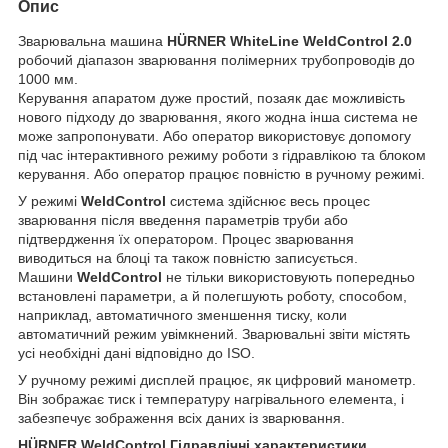
Опис
Зварювальна машина
HÜRNER WhiteLine WeldControl 2.0
робочий діапазон зварювання полімерних трубопроводів до
1000 мм.
Керування апаратом дуже простий, позаяк дає можливість
нового підходу до зварювання, якого жодна інша система не
може запропонувати. Або оператор використовує допомогу
під час інтерактивного режиму роботи з гідравлікою та блоком
керування. Або оператор працює повністю в ручному режимі.
У режимі
WeldControl
система здійснює весь процес
зварювання після введення параметрів труби або
підтвердження їх оператором. Процес зварювання
виводиться на блоці та також повністю записується.
Машини
WeldControl
не тільки використовують попередньо
встановлені параметри, а й полегшують роботу, способом,
наприклад, автоматичного зменшення тиску, коли
автоматичний режим увімкнений. Зварювальні звіти містять
усі необхідні дані відповідно до ISO.
У ручному режимі дисплей працює, як цифровий манометр.
Він зображає тиск і температуру нагрівального елемента, і
забезпечує зображення всіх даних із зварювання.
HÜRNER WeldControl Гідравлічні характеристики