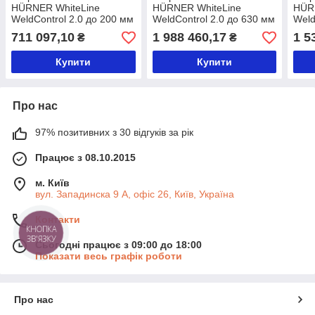
HÜRNER WhiteLine
HÜRNER WhiteLine
HÜR
WeldControl 2.0 до 200 мм
WeldControl 2.0 до 630 мм
Weld
711 097,10
1 988 460,17
1 5
₴
₴
Купити
Купити
Про нас
97% позитивних з 30 відгуків за рік
Працює з 08.10.2015
м. Київ
вул. Западинска 9 А, офіс 26, Київ, Україна
Контакти
КНОПКА
ЗВ'ЯЗКУ
Сьогодні працює з 09:00 до 18:00
Показати весь графік роботи
Про нас