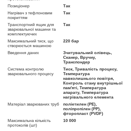
Позиціонер
Так
Нагрівач з тефлоновим
Так
покриттям
Транспортний ящик для
Так
зварювальної машини та
комплектуючих
Максимальний тиск, що
220 бар
створюється машиною
Введення даних
Зчитувальний олівець,
Сканер, Вручну,
Транспондер
Система контролю
Тиск, Тривалість процесу,
зварювального процесу
Температура
навколишнього повітря,
Контроль стану внутрішньої
пам'яті, Температура
апарату, Температура
нагрівального елемента
Матеріал зварюваних труб
поліетилен (РЕ),
поліпропілен (PP),
фторопласт (PVDF)
Максимальна кількість
10 000
протоколів (шт)