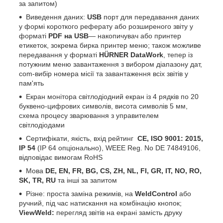
за запитом)
Виведення даних:
USB
порт для передавання даних
у формі короткого реферату або розширеного звіту у
форматі
PDF на USB
— накопичувач або принтер
етикеток, зокрема бирка принтер меню; також можливе
передавання у форматі
HÜRNER DataWork
, тепер із
потужним меню завантаження з вибором діапазону дат,
com-вибір номера місії та завантаження всіх звітів у
пам'ять
Екран монітора світлодіодний екран із 4 рядків по 20
буквено-цифрових символів, висота символів 5 мм,
схема процесу зварювання з управителем
світлодіодами
Сертифікати, якість, вхід рейтинг
CE, ISO 9001: 2015,
IP 54
(IP 64 опціонально), WEEE Reg. No DE 74849106,
відповідає вимогам RoHS
Мова
DE, EN, FR, BG, CS, ZH, NL, FI, GR, IT, NO, RO,
SK, TR, RU
та інші за запитом
Різне: проста заміна режимів, на
WeldControl
або
ручний, під час натискання на комбінацію кнопок;
ViewWeld:
перегляд звітів на екрані замість друку