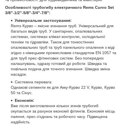
Особливості трубогибу електричного Rems Curvo Set
3/8"-1/2"-5/8"-3/4"-7/8":
Універсальне застосування:
Rems Курво – якісне згинання труб. Універсальний для
багатьох видів труб. У санітарних, опалювальних
системах, системах клімат-контролю, холодильної
техніки та гідравліки. Також для тонкостінних
опалювальних труб та труб панельного опалення з міді
згідно з німецьким промисловим стандартом EN 1057 та
для труб прес-фітингових систем. Без попередніх
налаштувань, одразу готовий до роботи. Швидка та
повільна подача для точного згинання. Швидка зміна
насадок.
Системна перевага:
Однакові сегменти як для Акку-Курво 22 V, Курво, Курво
50 та Сінус.
Економія:
Вже після виготовлення кількох згинів трубогиб
окупається за рахунок економії фітингів. Економія місць
паяння, прес-з'єднань та робочого часу. Підвищена
надійність.