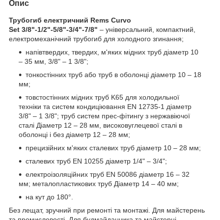
Опис
Трубогиб електричний Rems Curvo
Set 3/8"-1/2"-5/8"-3/4"-7/8"
– універсальний, компактний,
електромеханічний трубогиб для холодного згинання;
напівтвердих, твердих, м'яких мідних труб діаметр 10
– 35 мм, 3/8" – 1 3/8";
тонкостінних труб або труб в оболонці діаметр 10 – 18
мм;
товстостінних мідних труб K65 для холодильної
техніки та систем кондиціювання EN 12735-1 діаметр
3/8" – 1 3/8"; труб систем прес-фітингу з нержавіючої
сталі Діаметр 12 – 28 мм, високовуглецевої сталі в
оболонці і без діаметр 12 – 28 мм;
прецизійних м'яких сталевих труб діаметр 10 – 28 мм;
сталевих труб EN 10255 діаметр 1/4" – 3/4";
електроізоляційних труб EN 50086 діаметр 16 – 32
мм; металопластикових труб Діаметр 14 – 40 мм;
на кут до 180°.
Без лещат, зручний при ремонті та монтажі. Для майстерень
та промисловості. Для будмайданчика та майстерні.