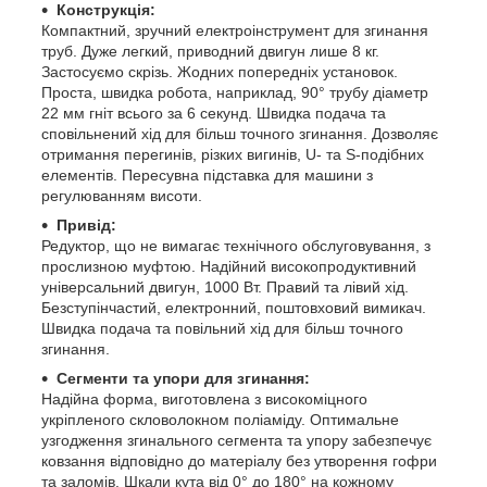
Конструкція:
Компактний, зручний електроінструмент для згинання
труб. Дуже легкий, приводний двигун лише 8 кг.
Застосуємо скрізь. Жодних попередніх установок.
Проста, швидка робота, наприклад, 90° трубу діаметр
22 мм гніт всього за 6 секунд. Швидка подача та
сповільнений хід для більш точного згинання. Дозволяє
отримання перегинів, різких вигинів, U- та S-подібних
елементів. Пересувна підставка для машини з
регулюванням висоти.
Привід:
Редуктор, що не вимагає технічного обслуговування, з
прослизною муфтою. Надійний високопродуктивний
універсальний двигун, 1000 Вт. Правий та лівий хід.
Безступінчастий, електронний, поштовховий вимикач.
Швидка подача та повільний хід для більш точного
згинання.
Сегменти та упори для згинання:
Надійна форма, виготовлена з високоміцного
укріпленого скловолокном поліаміду. Оптимальне
узгодження згинального сегмента та упору забезпечує
ковзання відповідно до матеріалу без утворення гофри
та заломів. Шкали кута від 0° до 180° на кожному