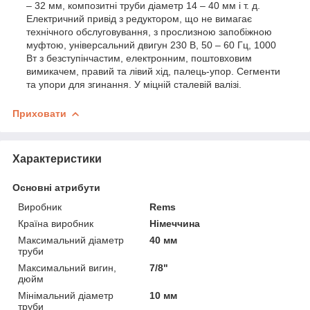
– 32 мм, композитні труби діаметр 14 – 40 мм і т. д.
Електричний привід з редуктором, що не вимагає
технічного обслуговування, з прослизною запобіжною
муфтою, універсальний двигун 230 В, 50 – 60 Гц, 1000
Вт з безступінчастим, електронним, поштовховим
вимикачем, правий та лівий хід, палець-упор. Сегменти
та упори для згинання. У міцній сталевій валізі.
Приховати
Характеристики
Основні атрибути
Виробник
Rems
Країна виробник
Німеччина
Максимальний діаметр
40 мм
труби
Максимальний вигин,
7/8"
дюйм
Мінімальний діаметр
10 мм
труби