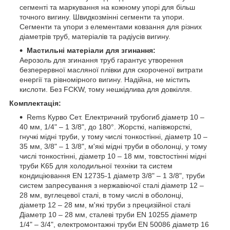
сегменті та маркування на кожному упорі для більш
точного вигину. Швидкозмінні сегменти та упори.
Сегменти та упори з елементами ковзання для різних
діаметрів труб, матеріалів та радіусів вигину.
Мастильні матеріали для згинання:
Аерозоль для згинання труб гарантує утворення
безперервної масляної плівки для скороченої витрати
енергії та рівномірного вигину. Надійна, не містить
кислоти. Без FCKW, тому нешкідлива для довкілля.
Комплектація:
Rems Курво Сет. Електричний трубогиб діаметр 10 –
40 мм, 1/4" – 1 3/8", до 180°. Жорсткі, напівжорсткі,
гнучкі мідні труби, у тому числі тонкостінні, діаметр 10 –
35 мм, 3/8" – 1 3/8", м'які мідні труби в оболонці, у тому
числі тонкостінні, діаметр 10 – 18 мм, товстостінні мідні
труби K65 для холодильної техніки та систем
кондиціювання EN 12735-1 діаметр 3/8" – 1 3/8", труби
систем запресування з нержавіючої сталі діаметр 12 –
28 мм, вуглецевої сталі, в тому числі в оболонці,
діаметр 12 – 28 мм, м'які труби з прецизійної сталі
Діаметр 10 – 28 мм, сталеві труби EN 10255 діаметр
1/4" – 3/4", електромонтажні труби EN 50086 діаметр 16