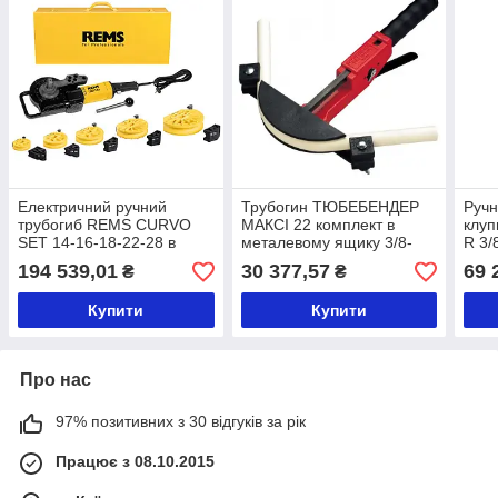
Електричний ручний
Трубогин ТЮБЕБЕНДЕР
Ручн
трубогиб REMS CURVO
МАКСІ 22 комплект в
клуп
SET 14-16-18-22-28 в
металевому ящику 3/8-
R 3/
сталевому ящику
1/2-5/8-3/4-7/8" 2011
стал
194 539,01
30 377,57
69 
₴
₴
Rothenberger
Купити
Купити
Про нас
97% позитивних з 30 відгуків за рік
Працює з 08.10.2015