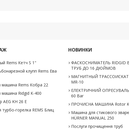
ДАЖ
НОВИНКИ
ый Rems Кетч S 1"
ФАСКОСНИМАТЕЛЬ RIDGID В
ТРУБ ДО 16 ДЮЙМОВ
ьбонарезной клупп Rems Ева
МАГНИТНЫЙ ТРАССОИСКАТЕ
MR-10
 машина Rems Кобра 22
ЕЛЕКТРИЧНИЙ ОПРЕСУВАЛ
 машина Ridgid K-400
60 Bar
 AEG KH 26 E
ПРОЧИСНА МАШИНА Rotor K
 турбо-горелка REMS Блиц
Машина для стикового звар
HÜRNER MANUAL 250
Послуги прочищення труб