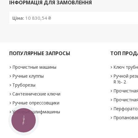
ІНФОРМАЦІЯ ДЛЯ ЗАМОВЛЕННЯ
Ціна:
10 830,54 ₴
ПОПУЛЯРНЫЕ ЗАПРОСЫ
ТОП ПРО
Прочистные машины
Ключ трубн
Ручные клуппы
Ручной рез
R ½- 2
Труборезы
Прочистная
Сантехнические ключи
Прочистная
Ручные опрессовщики
Перфоратор
Угловые шлифмашины
Пропановая
КНОПКА
ЗВ'ЯЗКУ