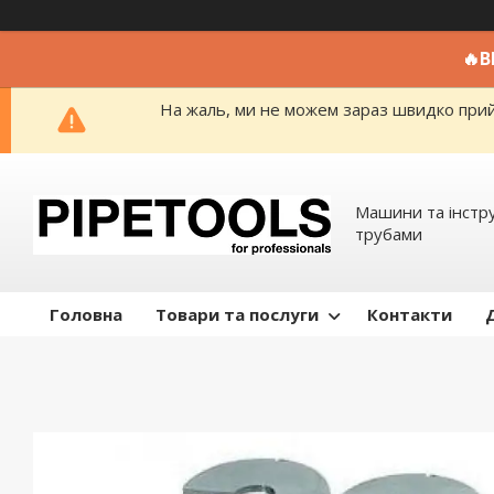
🔥
На жаль, ми не можем зараз швидко прийм
Машини та інстр
трубами
Головна
Товари та послуги
Контакти