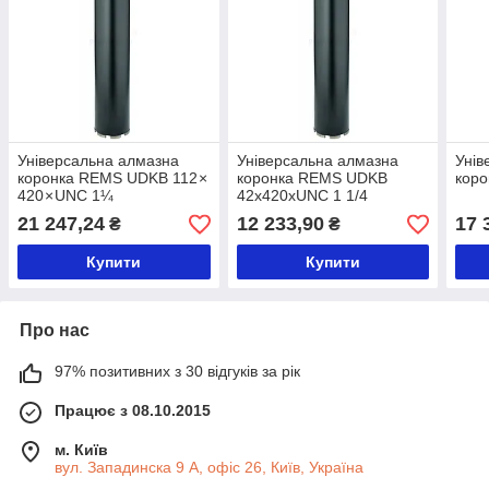
Універсальна алмазна
Універсальна алмазна
Унів
коронка REMS UDKB 112 ×
коронка REMS UDKB
кор
420 × UNC 1¼
42x420xUNC 1 1/4
21 247,24
12 233,90
17 
₴
₴
Купити
Купити
Про нас
97% позитивних з 30 відгуків за рік
Працює з 08.10.2015
м. Київ
вул. Западинска 9 А, офіс 26, Київ, Україна