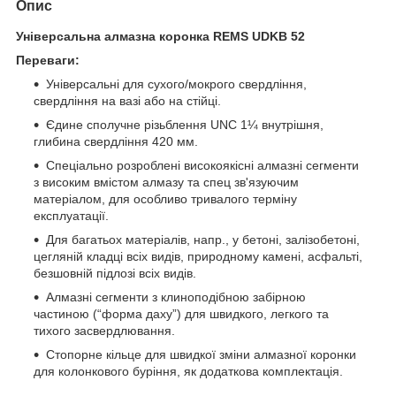
Опис
Універсальна алмазна коронка REMS UDKB 52
Переваги:
Універсальні для сухого/мокрого свердління,
свердління на вазі або на стійці.
Єдине сполучне різьблення UNC 1¼ внутрішня,
глибина свердління 420 мм.
Спеціально розроблені високоякісні алмазні сегменти
з високим вмістом алмазу та спец зв'язуючим
матеріалом, для особливо тривалого терміну
експлуатації.
Для багатьох матеріалів, напр., у бетоні, залізобетоні,
цегляній кладці всіх видів, природному камені, асфальті,
безшовній підлозі всіх видів.
Алмазні сегменти з клиноподібною забірною
частиною (“форма даху”) для швидкого, легкого та
тихого засвердлювання.
Стопорне кільце для швидкої зміни алмазної коронки
для колонкового буріння, як додаткова комплектація.