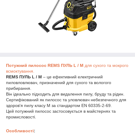
Потужний пилосос REMS ПУЛЬ L / M
для сухого та мокрого
всмоктування.
REMS ПУЛЬ L / M
– це ефективний електричний
пиловловлювач, призначений для сухого та вологого
прибирання.
Він ідеально підходить для видалення пилу, бруду та рідин.
Сертифікований як пилосос та уловлювач небезпечного для
здоров'я пилу класу M за стандартом EN 60335-2-69.
Цей потужний пилосос застосовується в майстернях та
промисловості.
Особливості
: