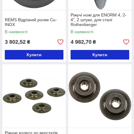
Ріжучі ножі для ENORM 4, 2-
REMS Відрізний ролик Cu-
4", 2 штуки, для сталі
INOX
Rothenberger
В наявності
В наявності
3 802,52
4 982,70
₴
₴
Купити
Купити
Ріжуче колесо до верстатів