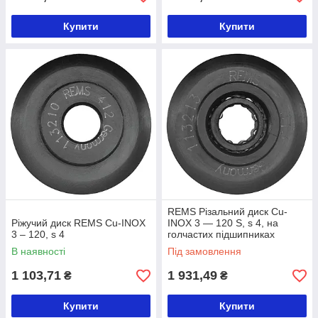
Купити
Купити
REMS Різальний диск Cu-
Ріжучий диск REMS Cu-INOX
INOX 3 — 120 S, s 4, на
3 – 120, s 4
голчастих підшипниках
В наявності
Під замовлення
1 103,71
1 931,49
₴
₴
Купити
Купити