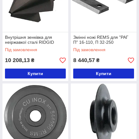
Внутрішня зенківка для
Змінні ножі REMS для "РАГ
неіржавкої сталі RIDGID
П" 16-110, П 32-250
Під замовлення
Під замовлення
10 208,13
8 440,57
₴
₴
Купити
Купити