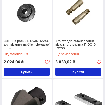
Змінний ролик RIDGID 122SS
Штифт для встановлення
для різання труб із неіржавкої
різального ролика RIDGID
сталі
122SS
Під замовлення
Під замовлення
2 024,06
3 838,02
₴
₴
Купити
Купити