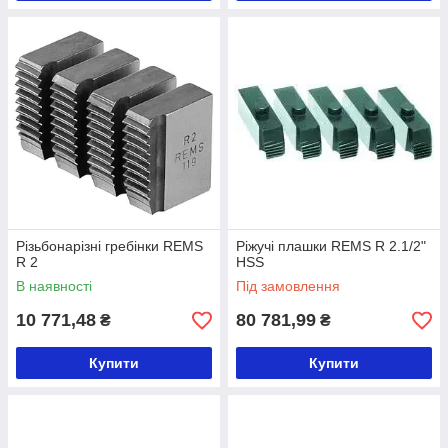
Різьбонарізні гребінки REMS
Ріжучі плашки REMS R 2.1/2"
R 2
HSS
В наявності
Під замовлення
10 771,48
80 781,99
₴
₴
Купити
Купити