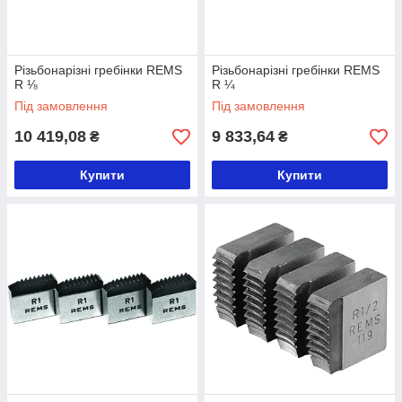
Різьбонарізні гребінки REMS
Різьбонарізні гребінки REMS
R ⅛
R ¼
Під замовлення
Під замовлення
10 419,08
9 833,64
₴
₴
Купити
Купити