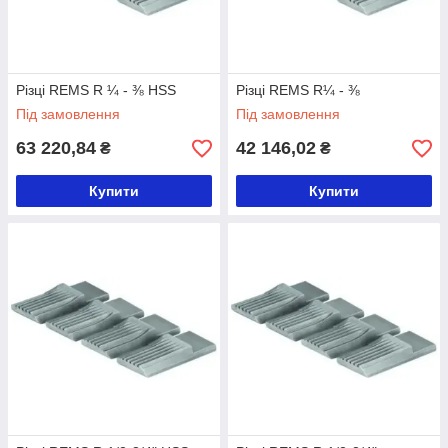
Різці REMS R ¼ - ⅜ HSS
Різці REMS R¼ - ⅜
Під замовлення
Під замовлення
63 220,84
42 146,02
₴
₴
Купити
Купити