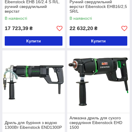
Eibenstock EHB 16/2.4 S R/L.
Ручний свердлильний
ручний свердлильний
верстат Eibenstock EHB16/2,5
верстат
SR/L
В наявності
В наявності
17 723,39
22 632,20
₴
₴
Купити
Купити
Алмазна дриль для сухого
Дриль для буріння з водою
свердління Eibenstock EHD
1300Вт Eibenstock END1300P
1500