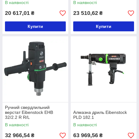
В наявності
В наявності
20 617,01
23 510,62
₴
₴
Купити
Купити
Ручний свердлильний
верстат Eibenstock EHB
Алмазна дриль Eibenstock
32/2.2 R R/L
PLD 182.1
В наявності
В наявності
32 966,54
63 969,56
₴
₴