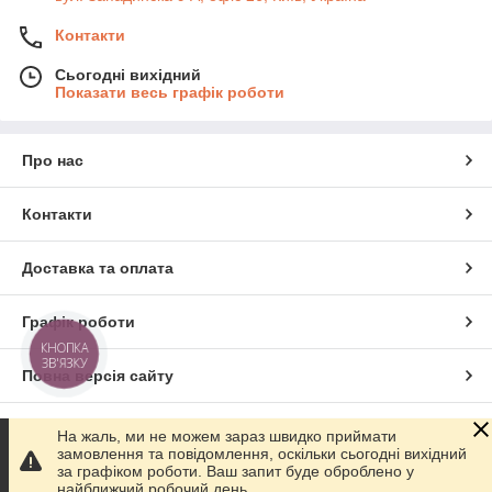
Контакти
Сьогодні вихідний
Показати весь графік роботи
Про нас
Контакти
Доставка та оплата
Графік роботи
КНОПКА
ЗВ'ЯЗКУ
Повна версія сайту
Сайт створено на маркетплейсі
Prom.ua
На жаль, ми не можем зараз швидко приймати
замовлення та повідомлення, оскільки сьогодні вихідний
за графіком роботи. Ваш запит буде оброблено у
Політика конфіденційності
найближчий робочий день.